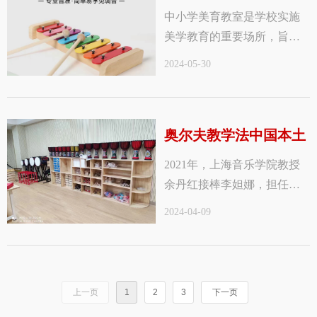
中小学美育教室是学校实施
解读
美学教育的重要场所，旨在
通过专业的教学环境和设备
2024-05-30
促进学生的审美能力和人文
素养的提升。以下是对中小
学美育教室的一些关键点解
奥尔夫教学法中国本土
读：
2021年，上海音乐学院教授
化是自然长出来的
余丹红接棒李妲娜，担任中
国音协奥尔夫专业委员会会
2024-04-09
长。“最初，奥尔夫教学法以
其直指人心的力量为我们打
开了一扇面对世界的窗户。
慢慢地，我们对音乐教育学
上一页
1
2
3
下一页
的概念逐渐扩展到对整个学