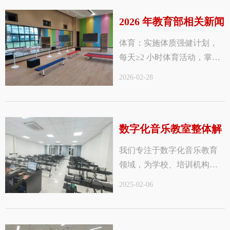
2026 年教育部相关新闻
体育：实施体质强健计划，
/ 政策（2月）
每天≥2 小时体育活动，掌握
1 项运动技能。 美育：实施
2026-02-28
美育浸润行动，开齐艺术
课，掌握 1—2 项艺术专项特
长
数字化音乐教室整体解
我们专注于数字化音乐教育
决方案提供商
领域，为学校、培训机构等
提供一站式数字化音乐教室
2025-02-06
解决方案。