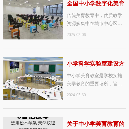
全国中小学数字化美育
传统美育教育中，优质教学
教育开启新征程
资源多集中在城市中心区
域，偏远地区学校获取难度
2025-02-06
大，导致城乡美育教育水平
差距明显。
以音乐教育为例，城市学校
小学科学实验室建设方
平均每位学生可使用的乐器
数量是偏远地区的3倍，限制
中小学美育教室是学校实施
案
了偏远地区学生艺术素养的
美学教育的重要场所，旨在
提升。
通过专业的教学环境和设备
2024-05-30
促进学生的审美能力和人文
素养的提升。以下是对中小
学美育教室的一些关键点解
关于中小学美育教育的
读：