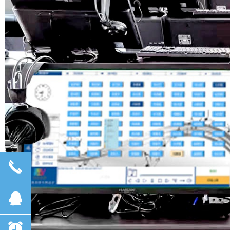
끅
뀩
뀥