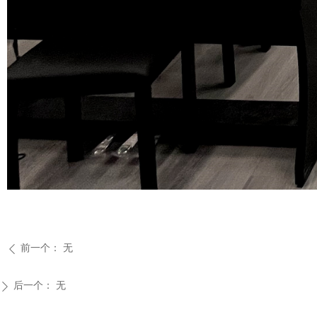
前一个：
无
ꄴ
后一个：
无
ꄲ