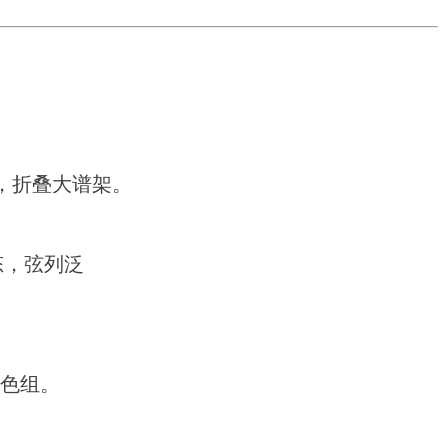
，折叠大谱架。
动态，弦列泛
音色组。