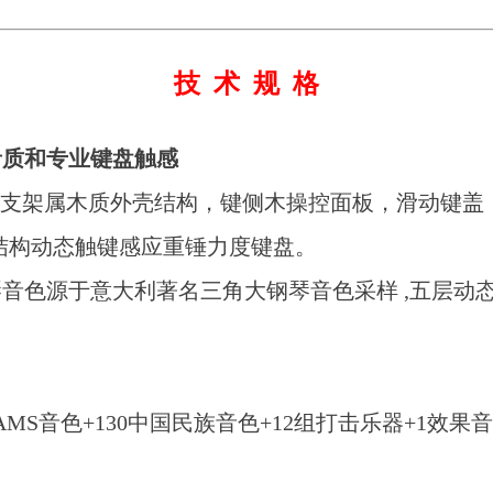
技 术 规 格
音质和专业键盘触感
及支架属木质外壳结构，键侧木操控面板，滑动键盖
弦棰式结构动态触键感应重锤力度键盘。
 钢琴音色源于意大利著名三角大钢琴音色采样 ,五层
29AMS音色+130中国民族音色+12组打击乐器+1效果