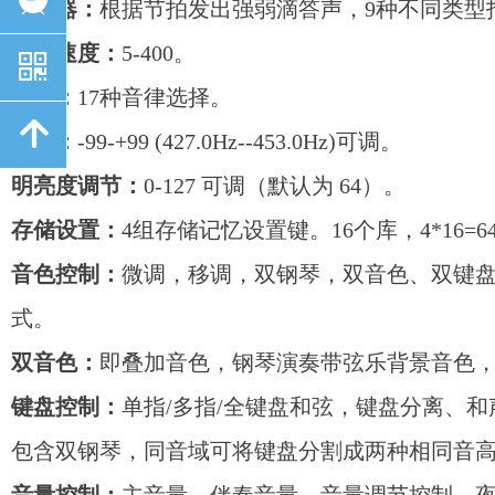
节拍器：
根据节拍发出强弱滴答声，9种不同类型拍号（1/4、
节拍速度：
5-400。
낃
音律：
17种音律选择。
녕
调音：
-99-+99 (427.0Hz--453.0Hz)可调。
明亮度调节：
0-127 可调（默认为 64）。
存储设置：
4组存储记忆设置键。16个库，4*16=
音色控制：
微调，移调，双钢琴，双音色、双键
式。
双音色：
即叠加音色，钢琴演奏带弦乐背景音色
键盘控制：
单指/多指/全键盘和弦，键盘分离、
包含双钢琴，同音域可将键盘分割成两种相同音