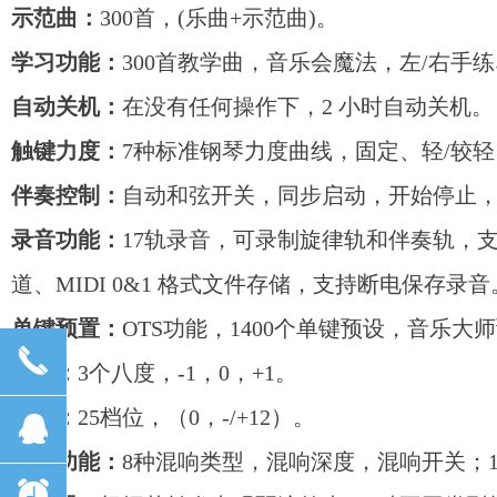
示范曲：
300首，(乐曲+示范曲)。
学习功能：
300首教学曲，音乐会魔法，左/右手练
自动关机：
在没有任何操作下，2 小时自动关机。
触键力度：
7种标准钢琴力度曲线，固定、轻/较
伴奏控制：
自动和弦开关，同步启动，开始停止，间
录音功能：
17轨录音，可录制旋律轨和伴奏轨，支持音
道、MIDI 0&1 格式文件存储，支持断电保存录音
单键预置：
OTS功能，1400个单键预设，音乐大
끅
八度：
3个八度，-1，0，+1。
移调：
25档位，（0，-/+12）。
뀩
效果功能：
8种混响类型，混响深度，混响开关；
뀥