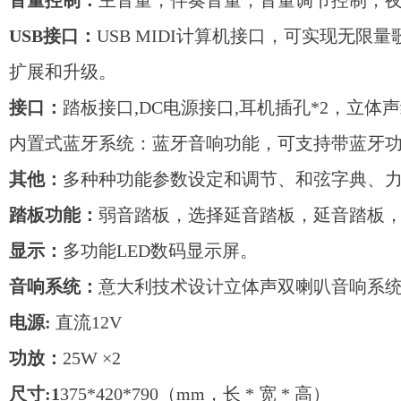
音量控制：
主音量，伴奏音量，音量调节控制，
USB接口：
USB MIDI计算机接口，可实现无限量
扩展和升级。
接口：
踏板接口,DC电源接口,耳机插孔*2，立
内置式蓝牙系统：蓝牙音响功能，可支持带蓝牙功能
其他：
多种种功能参数设定和调节、和弦字典、力
踏板功能：
弱音踏板，选择延音踏板，延音踏板
显示：
多功能LED数码显示屏。
音响系统：
意大利技术设计立体声双喇叭音响系统，
电源:
直流12V
功放：
25W ×2
尺寸:1
375*420*790（mm，长 * 宽 * 高）