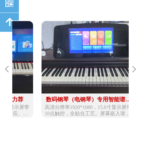
낃
녕
넳
넲
集
力荐
数码钢琴（电钢琴）专用智能谱架
学
训
能
音
显示屏带
高清分辨率1920*1080，15.6寸显示屏带
音色
——方便智能
。
教
电
应。琴
10点触控，全贴合工艺。屏幕嵌入谱架
19
奥
安装，
之中，便于维护，不是外接平板电脑的
（或
模式。
唱、
DS