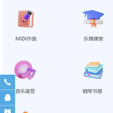
끅
뀩
뀥